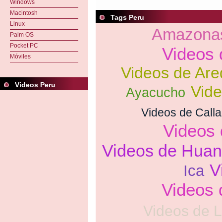
Windows
Macintosh
Tags Peru
Linux
Amazona
Palm OS
Pocket PC
Videos 
Móviles
Videos de Are
Videos Peru
Vid
Ayacucho
Videos de Call
Videos
Videos de Huan
V
Ica
Videos 
Videos de 