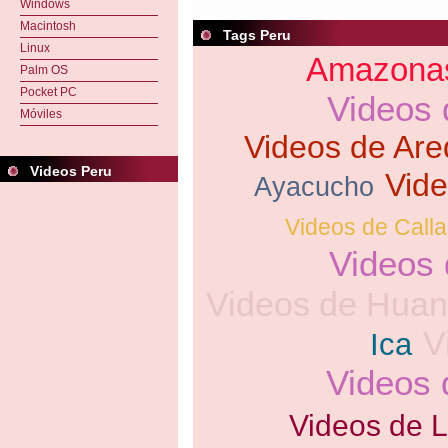
Windows
Macintosh
Tags Peru
Linux
Amazona
Palm OS
Pocket PC
Videos 
Móviles
Videos de Are
Videos Peru
Vid
Ayacucho
Videos de Call
Videos
Videos de Huan
V
Ica
Videos 
Videos de 