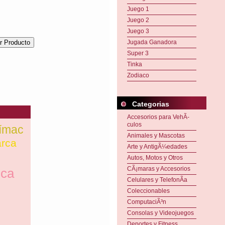
Juego 1
Juego 2
Juego 3
Jugada Ganadora
Super 3
Tinka
Zodiaco
Categorias
Accesorios para VehÃ­
culos
ímac
Animales y Mascotas
arca
Arte y AntigÃ¼edades
Autos, Motos y Otros
CÃ¡maras y Accesorios
ica
Celulares y TelefonÃ­a
Coleccionables
ComputaciÃ³n
Consolas y Videojuegos
Deportes y Fitness