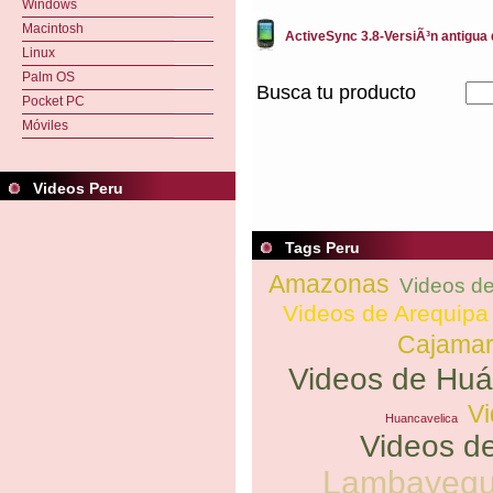
Windows
Macintosh
ActiveSync 3.8-VersiÃ³n antigua
Linux
Palm OS
Busca tu producto
Pocket PC
Móviles
Videos Peru
Tags Peru
Amazonas
Videos d
Videos de Arequipa
Cajama
Videos de Hu
Vi
Huancavelica
Videos de
Lambayeq