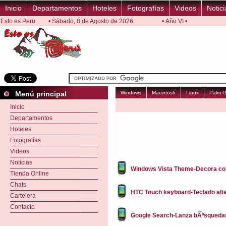
Inicio
Departamentos
Hoteles
Fotografías
Videos
Notici
Esto es Peru
• Sábado, 8 de Agosto de 2026
• Año VI •
Menú principal
Windows
Macintosh
Linux
Palm 
Inicio
Departamentos
Hoteles
Fotografías
Videos
Noticias
Windows Vista Theme-Decora con V
Tienda Online
Chats
HTC Touch keyboard-Teclado alte
Cartelera
Contacto
Google Search-Lanza bÃºsquedas