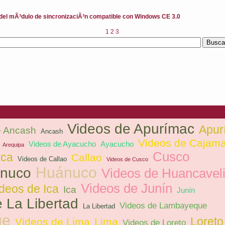
 del mÃ³dulo de sincronizaciÃ³n compatible con Windows CE 3.0
1
2
3
Videos de Apurímac
Apur
e Ancash
Ancash
Videos de Cajam
Videos de Ayacucho
Ayacucho
Arequipa
Cusco
rca
Callao
Videos de Callao
Videos de Cusco
Huánuco
ánuco
Videos de Huancavel
Videos de Junín
deos de Ica
Ica
Junín
 La Libertad
Videos de Lambayeque
La Libertad
ue
Loreto
Videos de Lima
Lima
Videos de Loreto