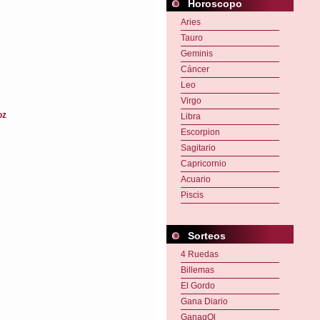
Horoscopo
Aries
Tauro
Geminis
Cáncer
Leo
Virgo
oz
Libra
Escorpion
Sagitario
Capricornio
Acuario
Piscis
Sorteos
4 Ruedas
Billemas
El Gordo
Gana Diario
GanagOl