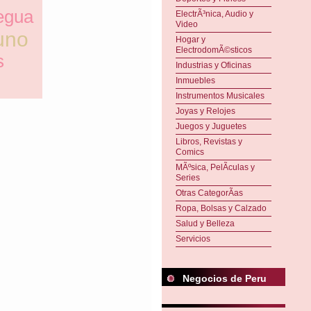
egua
ElectrÃ³nica, Audio y
Video
uno
Hogar y
ElectrodomÃ©sticos
s
Industrias y Oficinas
Inmuebles
Instrumentos Musicales
Joyas y Relojes
Juegos y Juguetes
Libros, Revistas y
Comics
MÃºsica, PelÃ­culas y
Series
Otras CategorÃ­as
Ropa, Bolsas y Calzado
Salud y Belleza
Servicios
Negocios de Peru