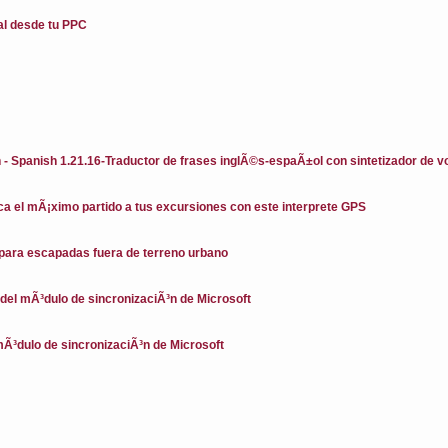
al desde tu PPC
- Spanish 1.21.16-Traductor de frases inglÃ©s-espaÃ±ol con sintetizador de v
 el mÃ¡ximo partido a tus excursiones con este interprete GPS
 para escapadas fuera de terreno urbano
del mÃ³dulo de sincronizaciÃ³n de Microsoft
mÃ³dulo de sincronizaciÃ³n de Microsoft