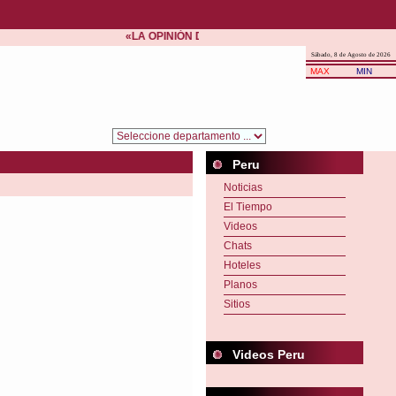
«LA OPINIÓN DE TODA UNA MULTITUD ES SIEMPRE 
Sábado, 8 de Agosto de 2026
MAX
MIN
Peru
Noticias
El Tiempo
Videos
Chats
Hoteles
Planos
Sitios
Videos Peru