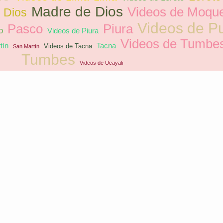
Madre de Dios
Videos de Moqu
 Dios
Videos de P
Pasco
Piura
o
Videos de Piura
Videos de Tumbe
tín
Tacna
Videos de Tacna
San Martín
Tumbes
Videos de Ucayali