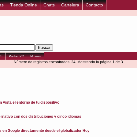
as
Tienda Online
Chats
Cartelera
Contacto
OS
Pocket PC
Móviles
Número de registros encontrados: 24. Mostrando la página 1 de 3
ista el entorno de tu dispositivo
rnativo con dos distribuciones y cinco idiomas
 en Google directamente desde el globalizador Hoy