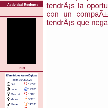
tendrÃ¡s la oport
Actividad Reciente
con un compaÃ±e
tendrÃ¡s que negar
Tarot