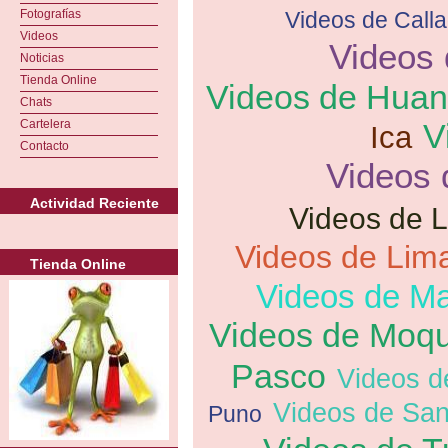
Fotografías
Videos de Call
Videos
Videos
Noticias
Tienda Online
Videos de Huan
Chats
Cartelera
V
Ica
Contacto
Videos 
Actividad Reciente
Videos de 
Videos de Lim
Tienda Online
Videos de Ma
Videos de Moq
Pasco
Videos d
Videos de San
Puno