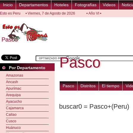
Inicio
Departamentos
Hoteles
Fotografías
Videos
Notici
Esto es Peru
• Viernes, 7 de Agosto de 2026
• Año VI •
Pasco
Pasco
Pasco
Pasco
Por Departamento
Amazonas
Ancash
Pasco
Distritos
El tiempo
Vid
Apurímac
Arequipa
Ayacucho
buscar0 = Pasco+(Peru)
Cajamarca
Callao
Cusco
Huánuco