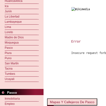
Huancavelica
Ica
Junín
La Libertad
Lambayeque
Lima
Loreto
Madre de Dios
Error
Moquegua
Pasco
Insecure request for
Piura
Puno
San Martín
Tacna
Tumbes
Ucayali
Pasco
Inmobiliaria
Mapas Y Callejeros De Pasco
Empleo