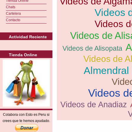
Videos de Algam
Tienda Online
Chats
Videos d
Cartelera
Contacto
Videos d
Videos de Alis
Actividad Reciente
A
Videos de Alisopata
Tienda Online
Videos de Al
Almendral
Vide
Videos d
Videos de Anadiaz
V
Colabora con Esto es Peru si
crees que te hemos ayudado.