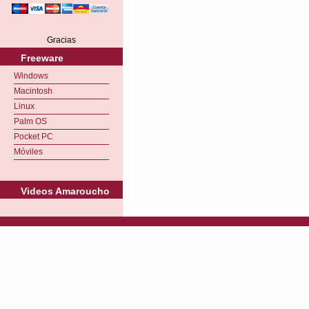
Gracias
Freeware
Windows
Macintosh
Linux
Palm OS
Pocket PC
Móviles
Videos Amaroucho