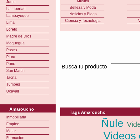
Música
Junín
Belleza y Moda
La Libertad
Noticias y Blogs
Lambayeque
Ciencia y Tecnología
V
Lima
Loreto
Madre de Dios
Moquegua
Pasco
Piura
Puno
Busca tu producto
San Martín
Tacna
Tumbes
Ucayali
Amaroucho
Tags Amaroucho
Inmobiliaria
Ñule
Vid
Empleo
Motor
Videos 
Formación