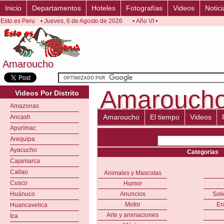
Inicio
Departamentos
Hoteles
Fotografías
Videos
Notici
Esto es Peru
• Jueves, 6 de Agosto de 2026
• Año VI •
Amaroucho
Amaroucho
Amarouch
Amarouch
Videos Por Distrito
Amazonas
Amaroucho
El tiempo
Videos
Ancash
Apurímac
Arequipa
Ayacucho
Categorias
Cajamarca
Callao
Animales y Mascotas
Cusco
Humor
Huánuco
Anuncios
Sol
Motor
En
Huancavelica
Arte y animaciones
Ica