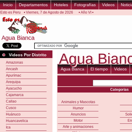
Inicio
Departamentos
Hoteles
Fotografías
Videos
Notici
Esto es Peru
• Viernes, 7 de Agosto de 2026
• Año VI •
Agua Bianca
Agua Bianca
Agua Bian
Agua Bian
Videos Por Distrito
Amazonas
Agua Bianca
El tiempo
Videos
Ancash
Apurímac
Arequipa
Ayacucho
Categorias
Cajamarca
Callao
Animales y Mascotas
Cusco
Humor
Huánuco
Anuncios
Sol
Motor
En
Huancavelica
Arte y animaciones
Ica