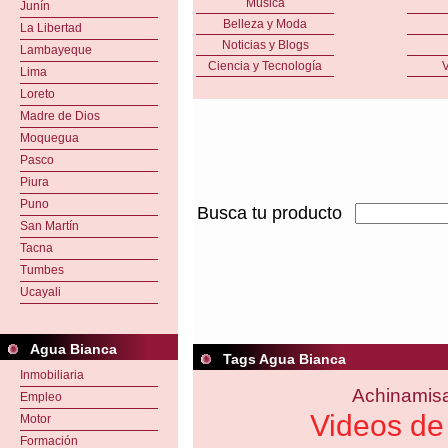
Música
Junín
Belleza y Moda
La Libertad
Noticias y Blogs
Lambayeque
Ciencia y Tecnología
V
Lima
Loreto
Madre de Dios
Moquegua
Pasco
Piura
Puno
Busca tu producto
San Martín
Tacna
Tumbes
Ucayali
Agua Bianca
Tags Agua Bianca
Inmobiliaria
Achinamis
Empleo
Videos de
Motor
Formación