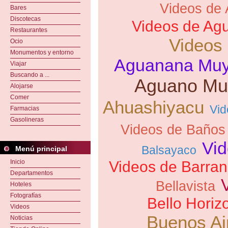
Videos de 
Bares
Discotecas
Videos de Ag
Restaurantes
Videos
Ocio
Monumentos y entorno
Aguanana Mu
Viajar
Buscando a ...
Aguano Mu
Alojarse
Comer
Ahuashiyacu
Vid
Farmacias
Gasolineras
Videos de Baños
Vid
Balsayaco
Menú principal
Inicio
Videos de Barran
Departamentos
Bellavista
Hoteles
Fotografías
Bello Horiz
Videos
Buenos Ai
Noticias