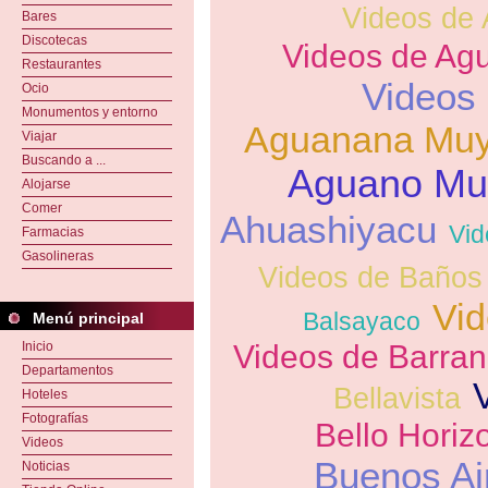
Videos de 
Bares
Discotecas
Videos de Ag
Restaurantes
Videos
Ocio
Monumentos y entorno
Aguanana Mu
Viajar
Buscando a ...
Aguano Mu
Alojarse
Comer
Ahuashiyacu
Vid
Farmacias
Gasolineras
Videos de Baños
Vid
Balsayaco
Menú principal
Inicio
Videos de Barran
Departamentos
Bellavista
Hoteles
Fotografías
Bello Horiz
Videos
Buenos Ai
Noticias