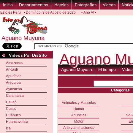
Inicio
Departamentos
Hoteles
Fotografías
Videos
Notici
Esto es Peru
• Domingo, 9 de Agosto de 2026
• Año VI •
Aguano Muyuna
Aguano Muyuna
Aguano M
Aguano M
Videos Por Distrito
Amazonas
Aguano Muyuna
El tiempo
Video
Ancash
Apurímac
Arequipa
Ayacucho
Categorias
Cajamarca
Callao
Animales y Mascotas
Cusco
Humor
Huánuco
Anuncios
Sol
Motor
En
Huancavelica
Arte y animaciones
Ica