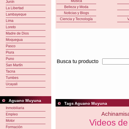
Música
Junín
Belleza y Moda
La Libertad
Noticias y Blogs
Lambayeque
Ciencia y Tecnología
V
Lima
Loreto
Madre de Dios
Moquegua
Pasco
Piura
Puno
Busca tu producto
San Martín
Tacna
Tumbes
Ucayali
Aguano Muyuna
Tags Aguano Muyuna
Inmobiliaria
Achinamis
Empleo
Videos de
Motor
Formación