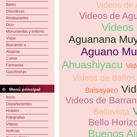
Videos de 
Bares
Discotecas
Videos de Ag
Restaurantes
Videos
Ocio
Monumentos y entorno
Aguanana Mu
Viajar
Buscando a ...
Aguano Mu
Alojarse
Comer
Ahuashiyacu
Vid
Farmacias
Gasolineras
Videos de Baños
Vid
Balsayaco
Menú principal
Inicio
Videos de Barran
Departamentos
Bellavista
Hoteles
Fotografías
Bello Horiz
Videos
Buenos Ai
Noticias