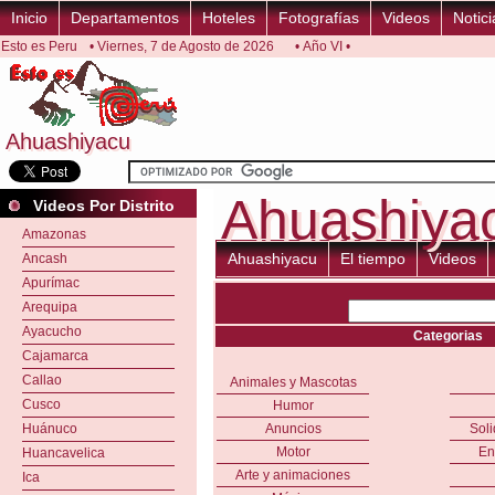
Inicio
Departamentos
Hoteles
Fotografías
Videos
Notici
Esto es Peru
• Viernes, 7 de Agosto de 2026
• Año VI •
Ahuashiyacu
Ahuashiyacu
Ahuashiya
Ahuashiya
Videos Por Distrito
Amazonas
Ahuashiyacu
El tiempo
Videos
Ancash
Apurímac
Arequipa
Ayacucho
Categorias
Cajamarca
Callao
Animales y Mascotas
Cusco
Humor
Huánuco
Anuncios
Sol
Motor
En
Huancavelica
Arte y animaciones
Ica