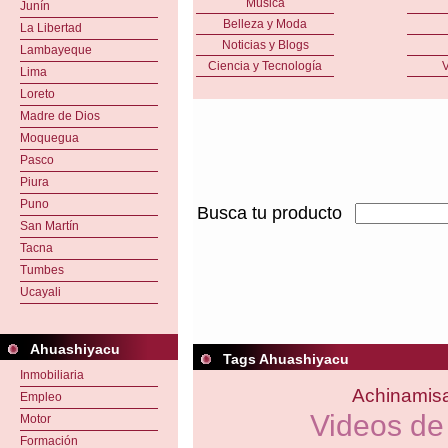
Música
Junín
Belleza y Moda
La Libertad
Noticias y Blogs
Lambayeque
Ciencia y Tecnología
V
Lima
Loreto
Madre de Dios
Moquegua
Pasco
Piura
Puno
Busca tu producto
San Martín
Tacna
Tumbes
Ucayali
Ahuashiyacu
Tags Ahuashiyacu
Inmobiliaria
Achinamis
Empleo
Videos de
Motor
Formación