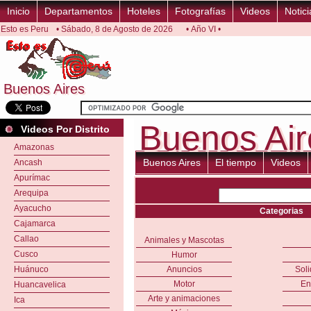
Inicio
Departamentos
Hoteles
Fotografías
Videos
Notici
Esto es Peru
• Sábado, 8 de Agosto de 2026
• Año VI •
Buenos Aires
Buenos Aires
Buenos Air
Buenos Ai
Videos Por Distrito
Amazonas
Buenos Aires
El tiempo
Videos
Ancash
Apurímac
Arequipa
Ayacucho
Categorias
Cajamarca
Callao
Animales y Mascotas
Cusco
Humor
Huánuco
Anuncios
Sol
Motor
En
Huancavelica
Arte y animaciones
Ica