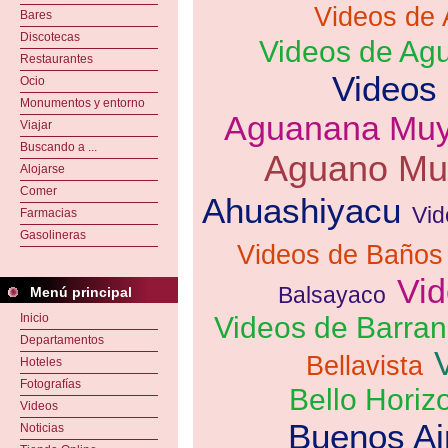
Videos de 
Bares
Discotecas
Videos de Ag
Restaurantes
Videos
Ocio
Monumentos y entorno
Aguanana Mu
Viajar
Buscando a ...
Aguano Mu
Alojarse
Comer
Ahuashiyacu
Vid
Farmacias
Gasolineras
Videos de Baños
Vid
Balsayaco
Menú principal
Inicio
Videos de Barran
Departamentos
Bellavista
Hoteles
Fotografías
Bello Horiz
Videos
Buenos Ai
Noticias