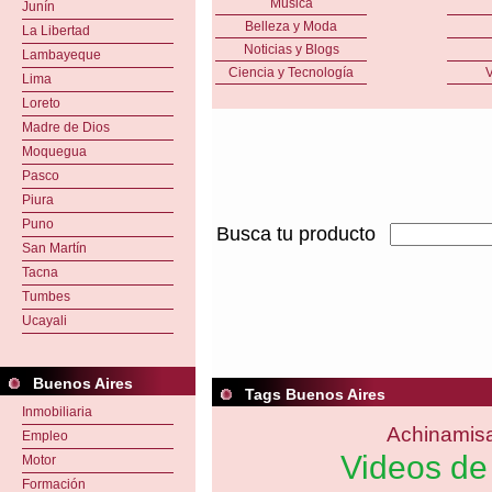
Música
Junín
Belleza y Moda
La Libertad
Noticias y Blogs
Lambayeque
Ciencia y Tecnología
V
Lima
Loreto
Madre de Dios
Moquegua
Pasco
Piura
Puno
Busca tu producto
San Martín
Tacna
Tumbes
Ucayali
Buenos Aires
Tags Buenos Aires
Inmobiliaria
Achinamis
Empleo
Videos de
Motor
Formación