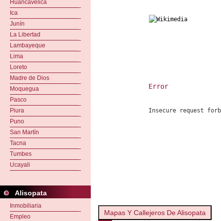
Huancavelica
Ica
Junín
La Libertad
Lambayeque
Lima
Loreto
Madre de Dios
Error
Moquegua
Pasco
Insecure request for
Piura
Puno
San Martín
Tacna
Tumbes
Ucayali
Alisopata
Inmobiliaria
Mapas Y Callejeros De Alisopata
Empleo