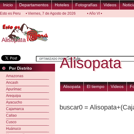
Inicio
Departamentos
Hoteles
Fotografías
Videos
Notici
Esto es Peru
• Viernes, 7 de Agosto de 2026
• Año VI •
Alisopata
Alisopata
Alisopata
Alisopata
Por Distrito
Amazonas
Ancash
Alisopata
El tiempo
Videos
F
Apurímac
Arequipa
Ayacucho
buscar0 = Alisopata+(Ca
Cajamarca
Callao
Cusco
Huánuco