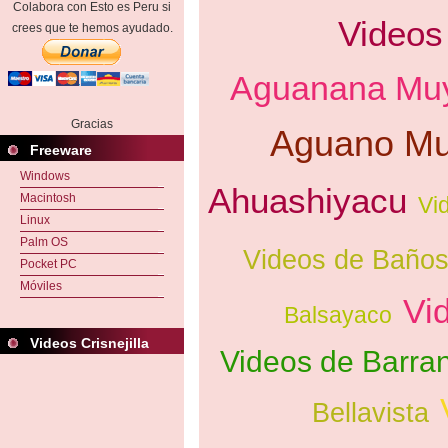
Colabora con Esto es Peru si
Videos
crees que te hemos ayudado.
Aguanana Mu
Gracias
Aguano M
Freeware
Windows
Ahuashiyacu
Macintosh
Vi
Linux
Palm OS
Videos de Baño
Pocket PC
Móviles
Vi
Balsayaco
Videos Crisnejilla
Videos de Barran
Bellavista