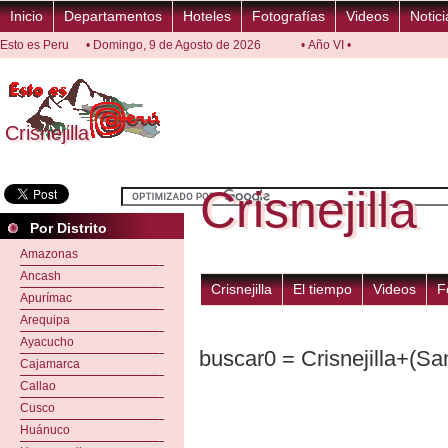
Inicio
Departamentos
Hoteles
Fotografías
Videos
Notici
Esto es Peru
• Domingo, 9 de Agosto de 2026
• Año VI •
Crisnejilla
Crisnejilla
Crisnejilla
Crisnejilla
Por Distrito
Amazonas
Ancash
Crisnejilla
El tiempo
Videos
F
Apurímac
Arequipa
Ayacucho
buscar0 = Crisnejilla+(Sa
Cajamarca
Callao
Cusco
Huánuco