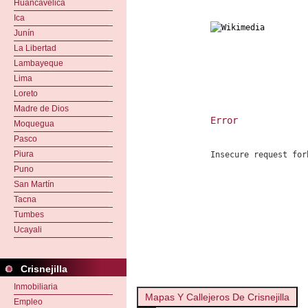
Huancavelica
Ica
Junín
La Libertad
Lambayeque
Lima
Loreto
Madre de Dios
Error
Moquegua
Pasco
Piura
Insecure request for
Puno
San Martín
Tacna
Tumbes
Ucayali
Crisnejilla
Inmobiliaria
Mapas Y Callejeros De Crisnejilla
Empleo